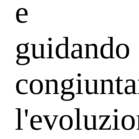
e
guidando
congiunt
l'evoluzi