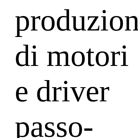
produzio
di motori
e driver
passo-