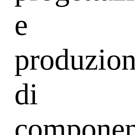
e
produzio
di
componen