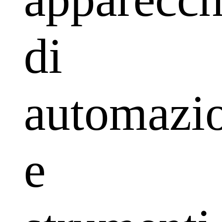
di
automazi
e