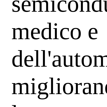
semicondu
medico e
dell'auto
migliora