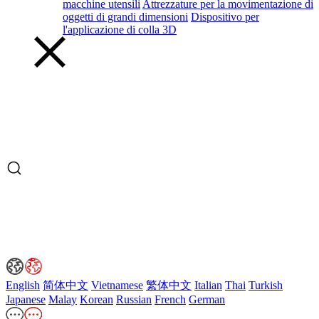
macchine utensili
Attrezzature per la movimentazione di
oggetti di grandi dimensioni
Dispositivo per
l'applicazione di colla 3D
English
简体中文
Vietnamese
繁体中文
Italian
Thai
Turkish
Japanese
Malay
Korean
Russian
French
German