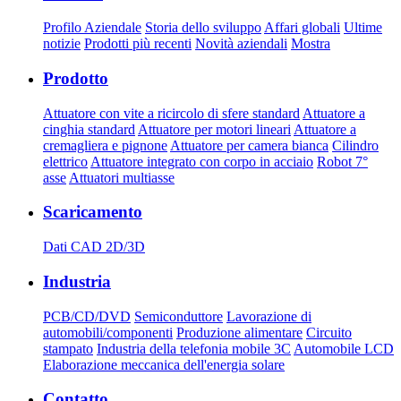
Profilo Aziendale
Storia dello sviluppo
Affari globali
Ultime
notizie
Prodotti più recenti
Novità aziendali
Mostra
Prodotto
Attuatore con vite a ricircolo di sfere standard
Attuatore a
cinghia standard
Attuatore per motori lineari
Attuatore a
cremagliera e pignone
Attuatore per camera bianca
Cilindro
elettrico
Attuatore integrato con corpo in acciaio
Robot 7°
asse
Attuatori multiasse
Scaricamento
Dati CAD 2D/3D
Industria
PCB/CD/DVD
Semiconduttore
Lavorazione di
automobili/componenti
Produzione alimentare
Circuito
stampato
Industria della telefonia mobile 3C
Automobile LCD
Elaborazione meccanica dell'energia solare
Contatto