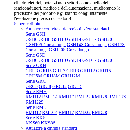
cilindri elettrici, potenziando settori come quello dei
semiconduttori, medico e dell'automazione, migliorando la
precisione del prodotto e guidando congiuntamente
l'evoluzione precisa del settore!
Saperne di più
Attuatore con vite a ricircolo di sfere standard
Serie GSH
GSH6
GSH8
GSH10
GSH14
GSH17
GSH20
GSH10S Corsa lunga
GSH14S Corsa lunga
GSH17S
Corsa lunga
GSH20S Corsa lunga
Serie GSD
GSD6
GSD8
GSD10
GSD14
GSD17
GSD20
Serie GRH
GRH3
GRH5
GRH7
GRH8
GRH12
GRH15
GRH5M
GRH8M
GRH12M
Serie GRC
GRC5
GRC8
GRC12
GRC15
Serie RMH
RMH12
RMH14
RMH17
RMH22
RMH28
RMH17S
RMH22S
Serie RMD
RMD12
RMD14
RMD17
RMD22
RMD28
Serie KKS
KKS60
KKS86
Attuatore a cinghia standard