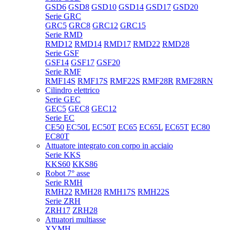
GSD6
GSD8
GSD10
GSD14
GSD17
GSD20
Serie GRC
GRC5
GRC8
GRC12
GRC15
Serie RMD
RMD12
RMD14
RMD17
RMD22
RMD28
Serie GSF
GSF14
GSF17
GSF20
Serie RMF
RMF14S
RMF17S
RMF22S
RMF28R
RMF28RN
Cilindro elettrico
Serie GEC
GEC5
GEC8
GEC12
Serie EC
CE50
EC50L
EC50T
EC65
EC65L
EC65T
EC80
EC80T
Attuatore integrato con corpo in acciaio
Serie KKS
KKS60
KKS86
Robot 7° asse
Serie RMH
RMH22
RMH28
RMH17S
RMH22S
Serie ZRH
ZRH17
ZRH28
Attuatori multiasse
XYMH