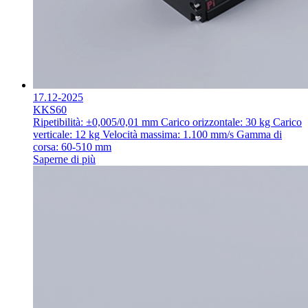
17.12-2025
KKS60
Ripetibilità: ±0,005/0,01 mm
Carico orizzontale: 30 kg
Carico
verticale: 12 kg
Velocità massima: 1.100 mm/s
Gamma di
corsa: 60-510 mm
Saperne di più