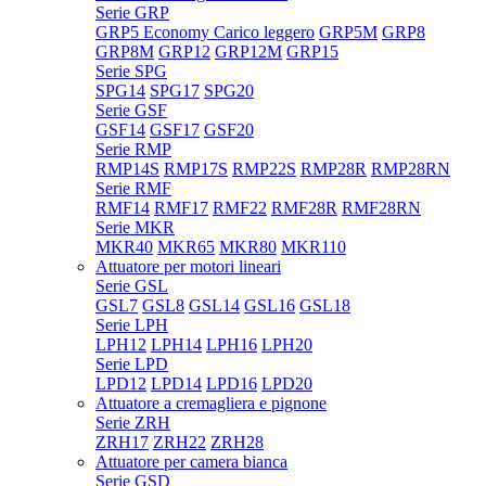
Serie GRP
GRP5 Economy Carico leggero
GRP5M
GRP8
GRP8M
GRP12
GRP12M
GRP15
Serie SPG
SPG14
SPG17
SPG20
Serie GSF
GSF14
GSF17
GSF20
Serie RMP
RMP14S
RMP17S
RMP22S
RMP28R
RMP28RN
Serie RMF
RMF14
RMF17
RMF22
RMF28R
RMF28RN
Serie MKR
MKR40
MKR65
MKR80
MKR110
Attuatore per motori lineari
Serie GSL
GSL7
GSL8
GSL14
GSL16
GSL18
Serie LPH
LPH12
LPH14
LPH16
LPH20
Serie LPD
LPD12
LPD14
LPD16
LPD20
Attuatore a cremagliera e pignone
Serie ZRH
ZRH17
ZRH22
ZRH28
Attuatore per camera bianca
Serie GSD