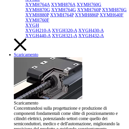
XYMH764A
XYMH876A
XYMH760G
XYMH870G
XYMH764G
XYMH760P
XYMH876G
XYMH880P
XYMH764P
XYMH886P
XYMH640F
XYMH760F
XYGH
XYGH210-A
XYGH320-A
XYGH430-A
XYGH440-A
XYGH321-A
XYGH432-A
Scaricamento
Scaricamento
Concentrandosi sulla progettazione e produzione di
componenti fondamentali come slitte di posizionamento e
cilindri elettrici, potenziando settori come quello dei
semiconduttori, medico e dell'automazione, migliorando la
precisione del prodotto e guidando congiuntamente