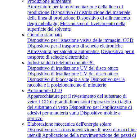
Produzione alimentare
Attrezzature per la movimentazione della linea di
produzione
Dispositivo di distribuzione del materiale
della linea di produzione
Dispositivo di allineamento
degli imballaggi
Meccanismo di livellamento della
superficie del solvente
Circuito stampato
Dispositivo per l'ispezione visiva delle immagini CCD
Dispositivo per il trasporto di schede elettroniche
Attrezzatura per saldatura automatica
Dispositivo per il
trasporto di schede elettroniche
Industria della telefonia mobile 3C
Dispositivo di irradiazione UV del disco ottico
Dispositivo di irradiazione UV del disco ottico
Dispositivo di bloccaggio a vite
Dispositivo per la
raccolta e il posizionamento di minuterie
Automobile LCD
Apparecchiature per il rivestimento del substrato di
vetro LCD di grandi dimensioni
Operazione di taglio
del substrato di vetro
Dispositivo per l'applicazione di
adesivi per minuteria varia
Dispositivo mobile a
spruzzo
Elaborazione meccanica dell'energia solare
Dispositivo per la movimentazione di pezzi di macchine
utensili
Applicazione della movimentazione dei pezzi di