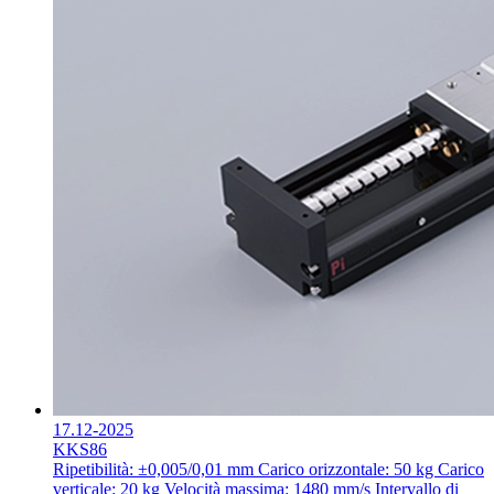
17.12-2025
KKS86
Ripetibilità: ±0,005/0,01 mm
Carico orizzontale: 50 kg
Carico
verticale: 20 kg
Velocità massima: 1480 mm/s
Intervallo di