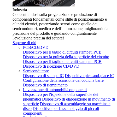
Industria
Concentrandosi sulla progettazione e produzione di
componenti fondamentali come slitte di posizionamento e
cilindri elettrici, potenziando settori come quello dei
semiconduttori, medico e dell'automazione, migliorando la
precisione del prodotto e guidando congiuntamente
l'evoluzione precisa del settore!
Saperne di più
PCB/CD/DVD
Dispositivo per il taglio di circuiti stampati PCB
Dispositivo per la pulizia della superficie del circuito
Dispositivo per il taglio di circuiti stampati PCB
Dispositivo di ricezione CD/DVD
Semiconduttore
Dispositivo di stampa IC
Dispositivo pick-and-place IC
Configurazione della scansione dei codici a barre
Dispositivo di riempimento
Lavorazione di automobili/componenti
Dispositivo per l'ispezione della superficie dei
pneumatici
Dispositivo di elaborazione in movimento di
superficie
Dispositivo di assemblaggio su macchina a
disco
Dispositivo per l'assemblaggio di piccoli
componenti