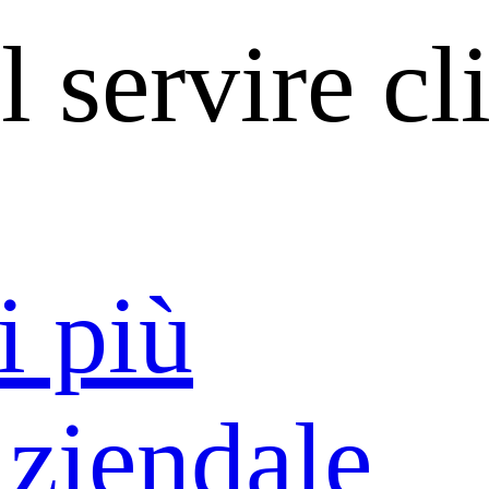
l servire cl
i più
Aziendale