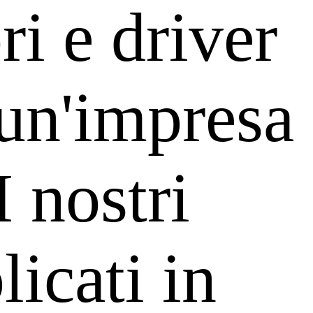
i e driver
un'impresa
I nostri
icati in