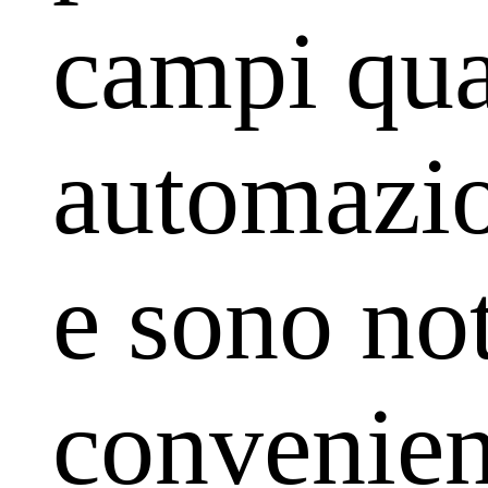
campi qua
automazio
e sono not
convenienz