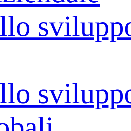
llo svilupp
llo svilupp
obali