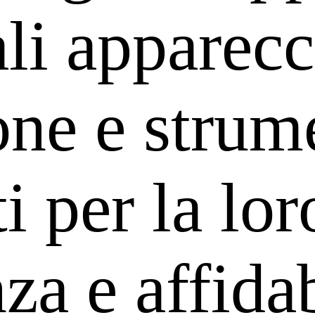
li apparecc
ne e strum
i per la lor
a e affidab