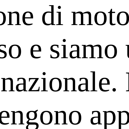
one di motor
so e siamo 
nazionale. 
engono appl