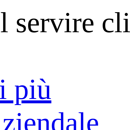
l servire cl
i più
Aziendale