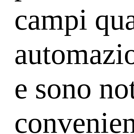
campi qua
automazio
e sono not
convenienz