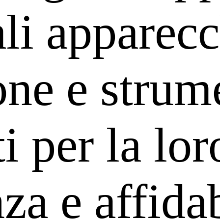
li apparecc
ne e strum
i per la lor
a e affidab