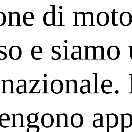
one di motor
so e siamo 
nazionale. 
engono appl