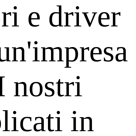
i e driver
un'impresa
I nostri
icati in