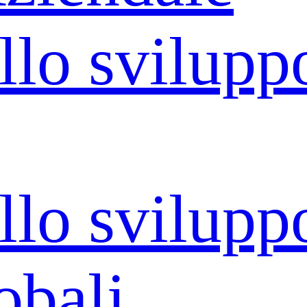
llo svilupp
llo svilupp
obali