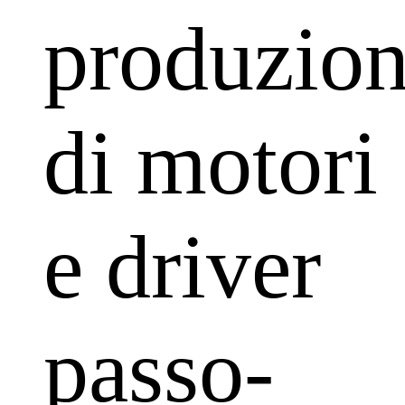
produzio
di motori
e driver
passo-