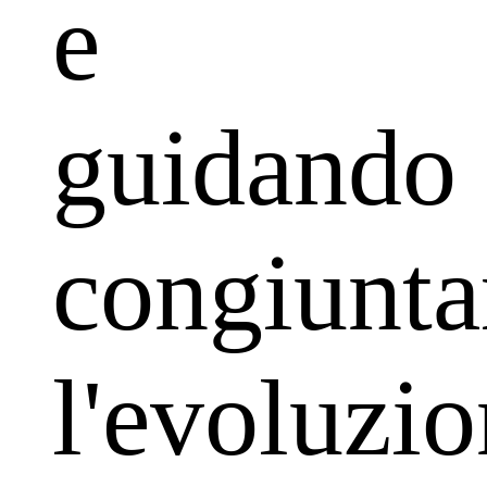
e
guidando
congiunt
l'evoluzi