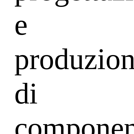
e
produzio
di
componen