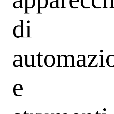
di
automazi
e