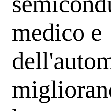
semicondu
medico e
dell'auto
migliora