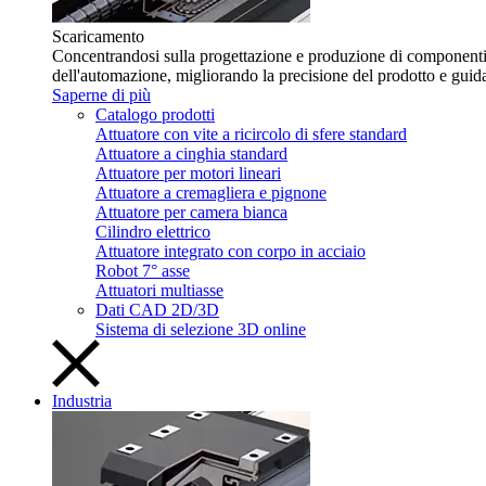
Scaricamento
Concentrandosi sulla progettazione e produzione di componenti f
dell'automazione, migliorando la precisione del prodotto e guid
Saperne di più
Catalogo prodotti
Attuatore con vite a ricircolo di sfere standard
Attuatore a cinghia standard
Attuatore per motori lineari
Attuatore a cremagliera e pignone
Attuatore per camera bianca
Cilindro elettrico
Attuatore integrato con corpo in acciaio
Robot 7° asse
Attuatori multiasse
Dati CAD 2D/3D
Sistema di selezione 3D online
Industria