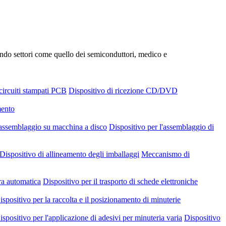
ando settori come quello dei semiconduttori, medico e
 circuiti stampati PCB
Dispositivo di ricezione CD/DVD
mento
 assemblaggio su macchina a disco
Dispositivo per l'assemblaggio di
Dispositivo di allineamento degli imballaggi
Meccanismo di
ra automatica
Dispositivo per il trasporto di schede elettroniche
ispositivo per la raccolta e il posizionamento di minuterie
ispositivo per l'applicazione di adesivi per minuteria varia
Dispositivo