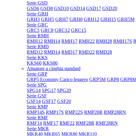
Serie GSD
GSD6
GSD8
GSD10
GSD14
GSD17
GSD20
Serie GRH
GRH3
GRH5
GRH7
GRH8
GRH12
GRH15
GRH5M
Serie GRC
GRC5
GRC8
GRC12
GRC15
Serie RMH
RMH12
RMH14
RMH17
RMH22
RMH28
RMH17S
Serie RMD
RMD12
RMD14
RMD17
RMD22
RMD28
Serie KKS
KKS60
KKS86
Attuatore a cinghia standard
Serie GRP
GRP5 Economy Carico leggero
GRP5M
GRP8
GRP8
Serie SPG
SPG14
SPG17
SPG20
Serie GSF
GSF14
GSF17
GSF20
Serie RMP
RMP14S
RMP17S
RMP22S
RMP28R
RMP28RN
Serie RMF
RMF14
RMF17
RMF22
RMF28R
RMF28RN
Serie MKR
MKR40
MKR65
MKR80
MKR110