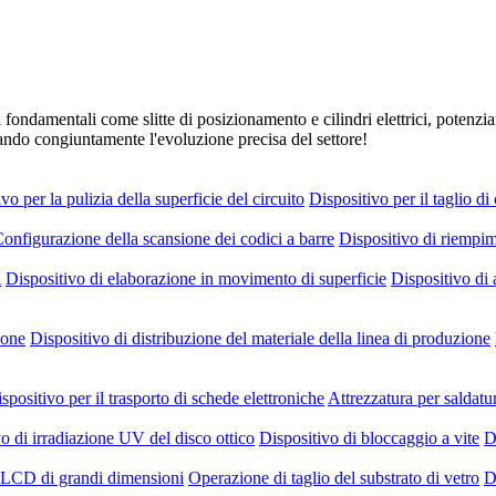
ondamentali come slitte di posizionamento e cilindri elettrici, potenzi
ando congiuntamente l'evoluzione precisa del settore!
vo per la pulizia della superficie del circuito
Dispositivo per il taglio di
onfigurazione della scansione dei codici a barre
Dispositivo di riempi
i
Dispositivo di elaborazione in movimento di superficie
Dispositivo di
ione
Dispositivo di distribuzione del materiale della linea di produzione
spositivo per il trasporto di schede elettroniche
Attrezzatura per saldatu
o di irradiazione UV del disco ottico
Dispositivo di bloccaggio a vite
D
ro LCD di grandi dimensioni
Operazione di taglio del substrato di vetro
D