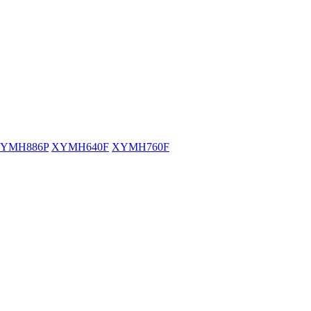
YMH886P
XYMH640F
XYMH760F