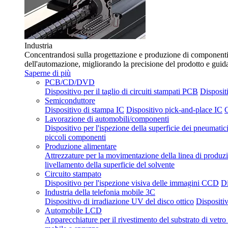
Industria
Concentrandosi sulla progettazione e produzione di componenti f
dell'automazione, migliorando la precisione del prodotto e guid
Saperne di più
PCB/CD/DVD
Dispositivo per il taglio di circuiti stampati PCB
Dispositi
Semiconduttore
Dispositivo di stampa IC
Dispositivo pick-and-place IC
C
Lavorazione di automobili/componenti
Dispositivo per l'ispezione della superficie dei pneumatic
piccoli componenti
Produzione alimentare
Attrezzature per la movimentazione della linea di produz
livellamento della superficie del solvente
Circuito stampato
Dispositivo per l'ispezione visiva delle immagini CCD
Di
Industria della telefonia mobile 3C
Dispositivo di irradiazione UV del disco ottico
Dispositiv
Automobile LCD
Apparecchiature per il rivestimento del substrato di vet