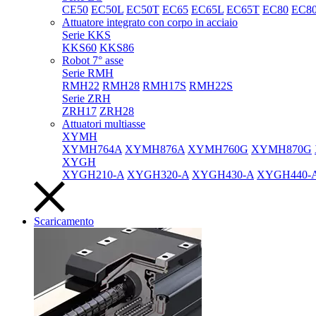
CE50
EC50L
EC50T
EC65
EC65L
EC65T
EC80
EC8
Attuatore integrato con corpo in acciaio
Serie KKS
KKS60
KKS86
Robot 7° asse
Serie RMH
RMH22
RMH28
RMH17S
RMH22S
Serie ZRH
ZRH17
ZRH28
Attuatori multiasse
XYMH
XYMH764A
XYMH876A
XYMH760G
XYMH870G
XYGH
XYGH210-A
XYGH320-A
XYGH430-A
XYGH440-
Scaricamento