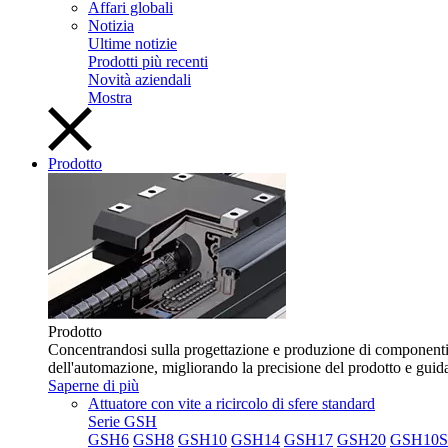
Affari globali
Notizia
Ultime notizie
Prodotti più recenti
Novità aziendali
Mostra
Prodotto
Prodotto
Concentrandosi sulla progettazione e produzione di componenti f
dell'automazione, migliorando la precisione del prodotto e guid
Saperne di più
Attuatore con vite a ricircolo di sfere standard
Serie GSH
GSH6
GSH8
GSH10
GSH14
GSH17
GSH20
GSH10S 