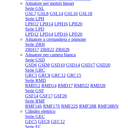
Attuatore per motori lineari
Serie GSL
GSL7
GSL8
GSL14
GSL16
GSL18
Serie LPH
LPH12
LPH14
LPH16
LPH20
Serie LPD
LPD12
LPD14
LPD16
LPD20
Attuatore a cremagliera e pignone
Serie ZRH
ZRH17
ZRH22
ZRH28
Attuatore per camera bianca
Serie GSD
GSD6
GSD8
GSD10
GSD14
GSD17
GSD20
Serie GRC
GRC5
GRC8
GRC12
GRC15
Serie RMD
RMD12
RMD14
RMD17
RMD22
RMD28
Serie GSF
GSF14
GSF17
GSF20
Serie RMF
RMF14S
RMF17S
RMF22S
RMF28R
RMF28RN
Cilindro elettrico
Serie GEC
GEC5
GEC8
GEC12
Serie EC